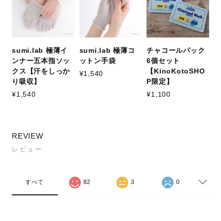
sumi.lab 極薄イ
sumi.lab 極薄コ
チャコールパック
ンナー五本指ソッ
ットン手袋
6個セット
クス【汗をしっか
【KinoKotoSHO
¥1,540
り吸収】
P限定】
¥1,540
¥1,100
REVIEW
レビュー
すべて
82
3
0