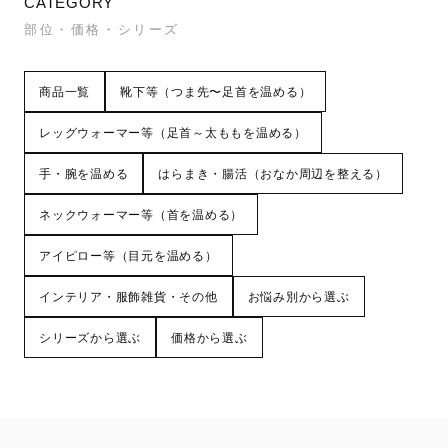
CATEGORY
部位・価格・シリーズ
商品一覧
靴下等（つま先〜足首を温める）
レッグウォーマー等（足首～太ももを温める）
手・腕を温める
はらまき・腸活（おなか周辺を整える）
ネックウォーマー等（首を温める）
アイピロー等（目元を温める）
インテリア・服飾雑貨・その他
お悩み別から選ぶ
シリーズから選ぶ
価格から選ぶ