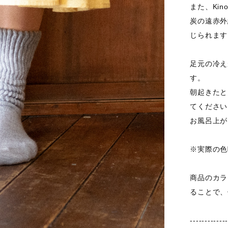
また、Ki
炭の遠赤外
じられます
足元の冷え
す。
朝起きたと
てください
お風呂上が
※実際の色
商品のカラ
ることで、
------------