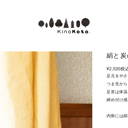
絹と炭
¥2,530
税
足元をやさ
つま先から
足首は体温
締め付け感
内側には絹