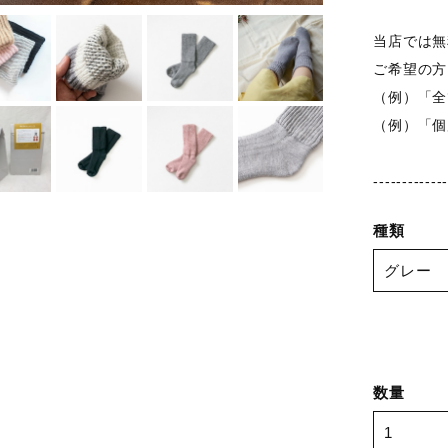
当店では無
ご希望の方
（例）「全
（例）「個
------------
種類
数量