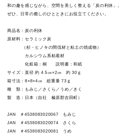
和の趣を感じながら、空間を美しく整える「炭の利休」。
ぜひ、日常の癒しのひとときにお役立てください。
商品名：炭の利休
原材料：セラミック炭
（杉・ヒノキの間伐材と粘土の焼成物）
カルシウム系粘着材
化粧箱：桐 説明書：和紙
サイズ：直径 約 4.5㎝×2㎝ 約 30ｇ
箱寸法：8×8×4㎝ 総重量 73ｇ
種 類：もみじ／さくら／うめ／きく
製 造：日本（自社 榛原郡吉田町）
JAN ＃4538083020067 もみじ
JAN ＃4538083020074 さくら
JAN ＃4538083020081 うめ