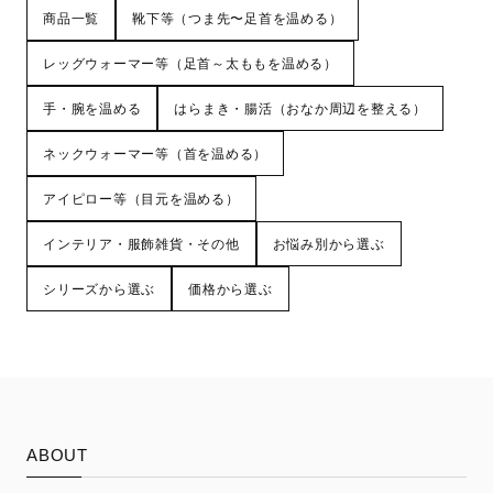
商品一覧
靴下等（つま先〜足首を温める）
レッグウォーマー等（足首～太ももを温める）
手・腕を温める
はらまき・腸活（おなか周辺を整える）
ネックウォーマー等（首を温める）
アイピロー等（目元を温める）
インテリア・服飾雑貨・その他
お悩み別から選ぶ
シリーズから選ぶ
価格から選ぶ
ABOUT