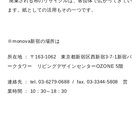
廃棄される布のリサイクルは、各団体で広がってきてい
ます。紙としての活用もその一つです。
※monova新宿の場所は
所在地 ： 〒
163-1062
東京都新宿区西新宿
3-7-1
新宿パ
ークタワー リビングデザインセンター
OZONE 5
階
連絡先 ：
tel. 03-6279-0688 / fax. 03-3344-5808
営
業時間 ：
10
：
30
～
18
：
30