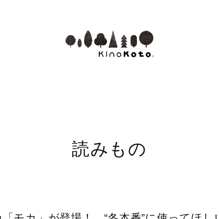
読みもの
「モカ」が登場！ “冬本番”に使ってほし