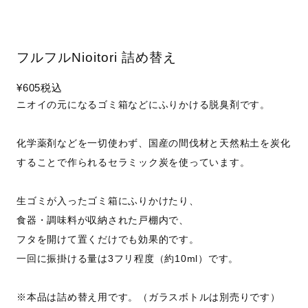
フルフルNioitori 詰め替え
¥605
税込
ニオイの元になるゴミ箱などにふりかける脱臭剤です。
化学薬剤などを一切使わず、国産の間伐材と天然粘土を炭化
することで作られるセラミック炭を使っています。
生ゴミが入ったゴミ箱にふりかけたり、
食器・調味料が収納された戸棚内で、
フタを開けて置くだけでも効果的です。
一回に振掛ける量は3フリ程度（約10ml）です。
※本品は詰め替え用です。（ガラスボトルは別売りです）